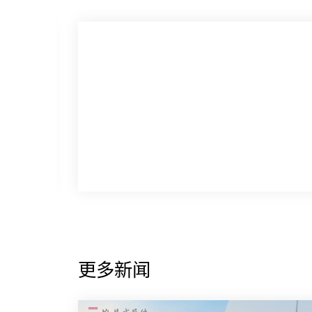
关于格见
选
邀
更多新闻