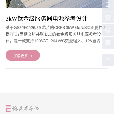
3kW钛金级服务器电源参考设计
基于GS32F0025/39 芯片的CRPS 3kW GaN/SiC图腾柱无
桥PFC+两相交错并联 LLC的钛金级服务器电源参考设
计，是一款支持100VAC~264VAC交流输入、12V直流输
出的AC/DC电源模块。采用格见半导体高性能DSP，应用
先进的全数字控制技术，具有高效率、高功率密度、高频
了解更多 →
率、数字化和高可靠性等特点。