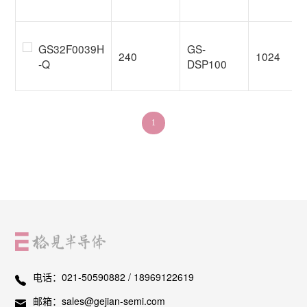
GS32F0039H
GS-
240
1024
-Q
DSP100
1
电话：
021-50590882 / 18969122619
邮箱：
sales@gejian-semi.com